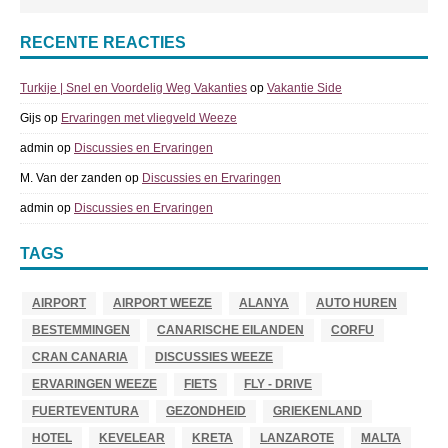
RECENTE REACTIES
Turkije | Snel en Voordelig Weg Vakanties
op
Vakantie Side
Gijs
op
Ervaringen met vliegveld Weeze
admin
op
Discussies en Ervaringen
M. Van der zanden
op
Discussies en Ervaringen
admin
op
Discussies en Ervaringen
TAGS
AIRPORT
AIRPORT WEEZE
ALANYA
AUTO HUREN
BESTEMMINGEN
CANARISCHE EILANDEN
CORFU
CRAN CANARIA
DISCUSSIES WEEZE
ERVARINGEN WEEZE
FIETS
FLY - DRIVE
FUERTEVENTURA
GEZONDHEID
GRIEKENLAND
HOTEL
KEVELEAR
KRETA
LANZAROTE
MALTA