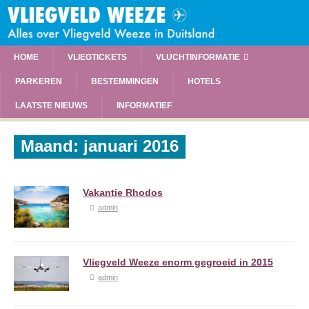
HOME
VLIEGTICKETS
VLUCHTINFORMATIE
PARKEREN
BESTEMMINGEN
HOTELS
LAATSTE NIEUWS
INFORMATIEF
Maand:
januari 2016
Vakantie Rhodos
admin
Vliegveld Weeze enorm gegroeid in 2015
admin