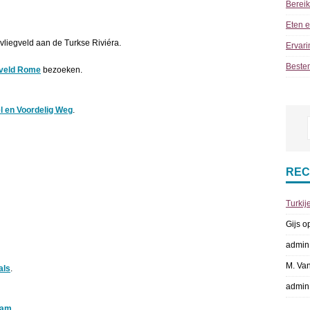
Berei
Eten e
 vliegveld aan de Turkse Riviéra.
Ervari
Beste
gveld Rome
bezoeken.
l en Voordelig Weg
.
REC
Turkij
Gijs
o
admin
M. Va
als
.
admin
dam
.