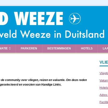
MATIE
PARKEREN
BESTEMMINGEN
HOTELS
LA
VLI
Vliegt
 de community over vliegen, reizen en vakantie. Om deze reden
Vakan
 geselecteerd en voorzien van Handige Links.
Hotels
Adres
Facili