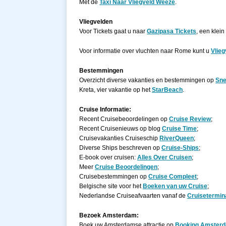
Met de
Taxi Naar Vliegveld Weeze
.
Vliegvelden
Voor Tickets gaat u naar
Gazipasa Tickets
, een klein
Voor informatie over vluchten naar Rome kunt u
Vlie
Bestemmingen
Overzicht diverse vakanties en bestemmingen op
Sne
Kreta, vier vakantie op het
StarBeach
.
Cruise Informatie:
Recent Cruisebeoordelingen op
Cruise Review
;
Recent Cruisenieuws op blog
Cruise Time
;
Cruisevakanties Cruiseschip
RiverQueen
;
Diverse Ships beschreven op
Cruise-Ships
;
E-book over cruisen:
Alles Over Cruisen
;
Meer
Cruise Beoordelingen
;
Cruisebestemmingen op
Cruise Compleet
;
Belgische site voor het
Boeken van uw Cruise
;
Nederlandse Cruiseafvaarten vanaf de
Cruisetermin
Bezoek Amsterdam:
Boek uw Amsterdamse attractie op
Booking Amster