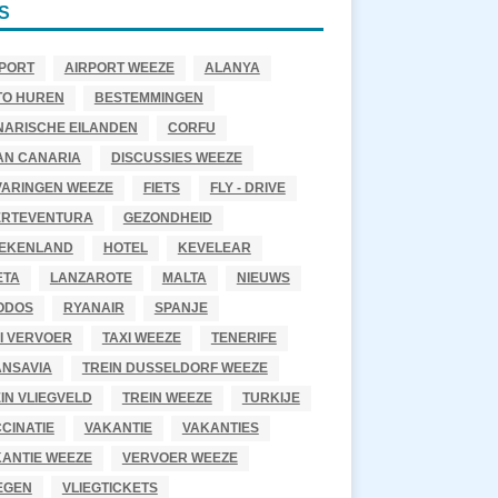
S
PORT
AIRPORT WEEZE
ALANYA
TO HUREN
BESTEMMINGEN
NARISCHE EILANDEN
CORFU
AN CANARIA
DISCUSSIES WEEZE
VARINGEN WEEZE
FIETS
FLY - DRIVE
ERTEVENTURA
GEZONDHEID
IEKENLAND
HOTEL
KEVELEAR
ETA
LANZAROTE
MALTA
NIEUWS
ODOS
RYANAIR
SPANJE
I VERVOER
TAXI WEEZE
TENERIFE
ANSAVIA
TREIN DUSSELDORF WEEZE
IN VLIEGVELD
TREIN WEEZE
TURKIJE
CINATIE
VAKANTIE
VAKANTIES
ANTIE WEEZE
VERVOER WEEZE
EGEN
VLIEGTICKETS