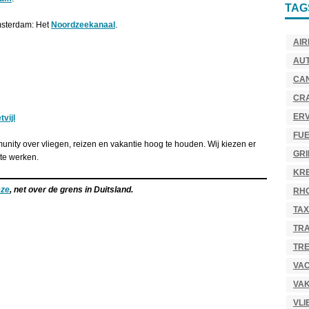
TAG
msterdam: Het
Noordzeekanaal
.
AIR
AU
CA
CR
ER
tvijl
FU
nity over vliegen, reizen en vakantie hoog te houden. Wij kiezen er
GR
te werken.
KR
eze
, net over de grens in Duitsland.
RH
TAX
TR
TRE
VAC
VAK
VLI