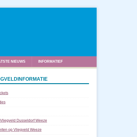
ATSTE NIEUWS
INFORMATIEF
EGVELDINFORMATIE
ickets
ties
 Vliegveld Dusseldorf Weeze
teiten op Vliegveld Weeze