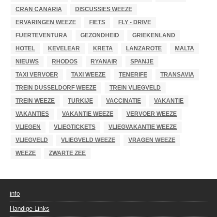
CRAN CANARIA
DISCUSSIES WEEZE
ERVARINGEN WEEZE
FIETS
FLY - DRIVE
FUERTEVENTURA
GEZONDHEID
GRIEKENLAND
HOTEL
KEVELEAR
KRETA
LANZAROTE
MALTA
NIEUWS
RHODOS
RYANAIR
SPANJE
TAXI VERVOER
TAXI WEEZE
TENERIFE
TRANSAVIA
TREIN DUSSELDORF WEEZE
TREIN VLIEGVELD
TREIN WEEZE
TURKIJE
VACCINATIE
VAKANTIE
VAKANTIES
VAKANTIE WEEZE
VERVOER WEEZE
VLIEGEN
VLIEGTICKETS
VLIEGVAKANTIE WEEZE
VLIEGVELD
VLIEGVELD WEEZE
VRAGEN WEEZE
WEEZE
ZWARTE ZEE
info
Handige Links