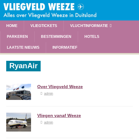
HOME
VLIEGTICKETS
VLUCHTINFORMATIE
PARKEREN
BESTEMMINGEN
HOTELS
LAATSTE NIEUWS
INFORMATIEF
RyanAir
Over Vliegveld Weeze
admin
Vliegen vanaf Weeze
admin