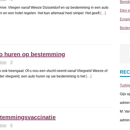
Berei
Drive: Vliegen vanaf Weeze Düsseldorf en op bestemming in een auto
Eten e
n en een hotel regelen. Het kan allemaal heel simpel. Het geeft
[…]
Ervari
Beste
o huren op bestemming
dmin
0
 ook heengaat. Of u nou een vlucht neemt vanaf Vliegveld Weeze of
REC
der vliegveld; een auto huren op uw bestemming is het
[…]
Turkij
Gijs
o
admin
M. Va
temmingsvaccinatie
admin
dmin
6