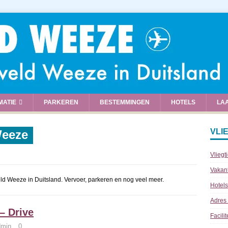
MATIE
PARKEREN
BESTEMMINGEN
HOTELS
LA
VLI
Weeze
Vliegt
Vakan
veld Weeze in Duitsland. Vervoer, parkeren en nog veel meer.
Hotels
Adres
 – Drive
Facili
dmin
0