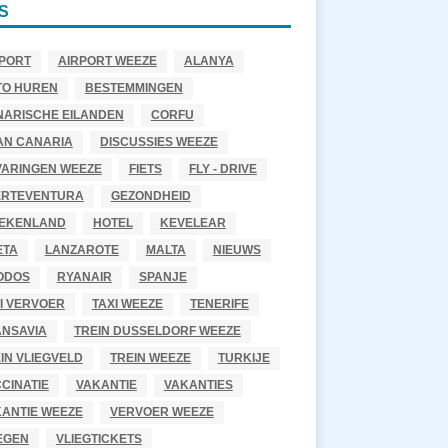
S
PORT
AIRPORT WEEZE
ALANYA
TO HUREN
BESTEMMINGEN
NARISCHE EILANDEN
CORFU
AN CANARIA
DISCUSSIES WEEZE
VARINGEN WEEZE
FIETS
FLY - DRIVE
ERTEVENTURA
GEZONDHEID
IEKENLAND
HOTEL
KEVELEAR
ETA
LANZAROTE
MALTA
NIEUWS
ODOS
RYANAIR
SPANJE
I VERVOER
TAXI WEEZE
TENERIFE
ANSAVIA
TREIN DUSSELDORF WEEZE
IN VLIEGVELD
TREIN WEEZE
TURKIJE
CINATIE
VAKANTIE
VAKANTIES
ANTIE WEEZE
VERVOER WEEZE
EGEN
VLIEGTICKETS