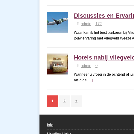
Discussies en Ervar
admin
172
Waar kan ik het best parkeren bij Vl
jouw ervaring met Vliegveld Weeze A
Hotels nabij vliegve
admin
0
Wanneer u vroeg in de ochtend of jui
altijd de
[…]
1
2
»
info