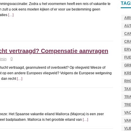
TAG
mingsvaccinatie: Zodra u het voornemen heeft een reis of vakantie te
 zult u ook eens moeten kijken of er voor uw bestemming geen
aties
[…]
AIR
AU
CA
CR
ER
cht vertraagd? Compensatie aanvragen
FU
dmin
0
GR
vlucht vertraagd, geannuleerd of overboekt? Op vliegveld Weeze of
KR
ht op een andere Europees vliegveld? Volgens de Europese wetgeving
u dan recht
[…]
RH
TAX
TR
TRE
VAC
eeze: Het Spaanse vakantie eiland Mallorca (Majorca) is een zeer
el badplaatsen. Mallorca is het grootste eiland van
[…]
VAK
VLI