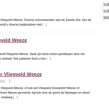
VLI
VLI
WE
f Vliegveld Weeze. Diverse zonnestranden aan de Zwarte Zee. Aan de
vindt u diverse badplaatsen met
[…]
egveld Weeze
anaf Vliegveld Weeze. Vaak zijn deze reizen goedkoper door het
 vertrekt. Ook parkeren kunt u hier
[…]
r Vliegveld Weeze
dmin
0
t Vliegveld Weeze, of ook wel Vliegveld Düsseldorf Weeze of
rhein Weeze genoemd, ligt iets over de grens bij Nijmegen en direct
e snelweg
[…]