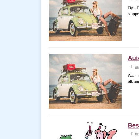
Fly – 
stappe
Aut
a
Waar u
elk an
Bes
a