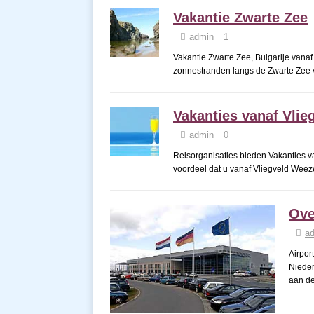
Vakantie Zwarte Zee
admin
1
Vakantie Zwarte Zee, Bulgarije vana
zonnestranden langs de Zwarte Zee 
Vakanties vanaf Vli
admin
0
Reisorganisaties bieden Vakanties v
voordeel dat u vanaf Vliegveld Weeze
Ove
a
Airpor
Nieder
aan d