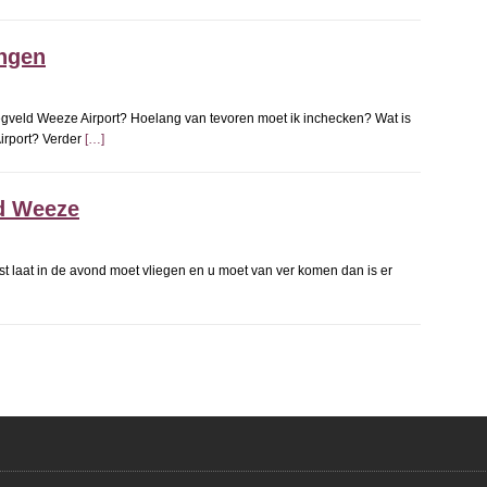
ingen
iegveld Weeze Airport? Hoelang van tevoren moet ik inchecken? Wat is
irport? Verder
[…]
ld Weeze
st laat in de avond moet vliegen en u moet van ver komen dan is er