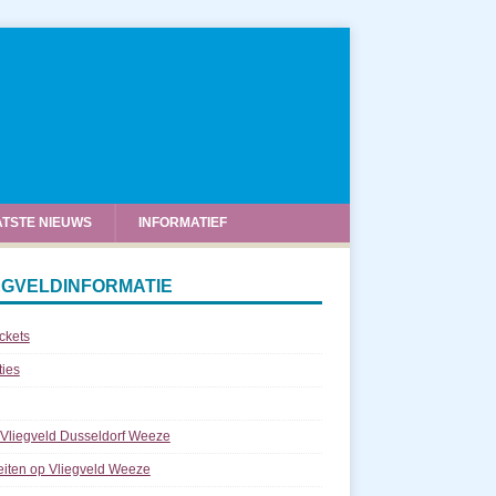
ATSTE NIEUWS
INFORMATIEF
EGVELDINFORMATIE
ickets
ties
 Vliegveld Dusseldorf Weeze
teiten op Vliegveld Weeze