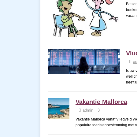
Bestem
boeken
vaccin
Vlu
a
Is uw 
wellic
heeft 
Vakantie Mallorca
admin
3
Vakantie Mallorca vanaf Vliegveld W
populaire toeristenbestemming met ve