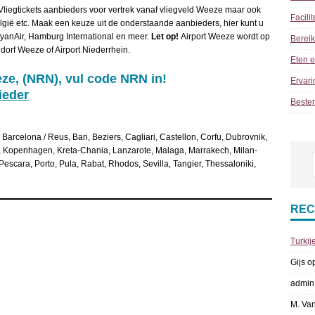
liegtickets aanbieders voor vertrek vanaf vliegveld Weeze maar ook
Facili
lgië etc. Maak een keuze uit de onderstaande aanbieders, hier kunt u
 RyanAir, Hamburg International en meer.
Let op!
Airport Weeze wordt op
Berei
orf Weeze of Airport Niederrhein.
Eten e
ze, (NRN), vul code NRN in!
Ervari
ieder
Beste
 Barcelona / Reus, Bari, Beziers, Cagliari, Castellon, Corfu, Dubrovnik,
za, Kopenhagen, Kreta-Chania, Lanzarote, Malaga, Marrakech, Milan-
scara, Porto, Pula, Rabat, Rhodos, Sevilla, Tangier, Thessaloniki,
REC
Turkij
Gijs
o
admin
M. Va