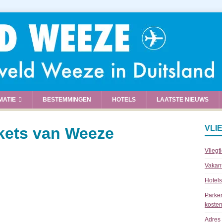
MATIE
BESTEMMINGEN
HOTELS
LAATSTE NIEUWS
VLI
kets van Weeze
Vliegt
Vakan
Hotels
Parker
kosten
Adres