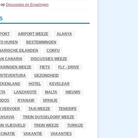
op
Discussies en Ervaringen
S
PORT
AIRPORT WEEZE
ALANYA
TO HUREN
BESTEMMINGEN
NARISCHE EILANDEN
CORFU
AN CANARIA
DISCUSSIES WEEZE
VARINGEN WEEZE
FIETS
FLY - DRIVE
ERTEVENTURA
GEZONDHEID
IEKENLAND
HOTEL
KEVELEAR
ETA
LANZAROTE
MALTA
NIEUWS
ODOS
RYANAIR
SPANJE
I VERVOER
TAXI WEEZE
TENERIFE
ANSAVIA
TREIN DUSSELDORF WEEZE
IN VLIEGVELD
TREIN WEEZE
TURKIJE
CINATIE
VAKANTIE
VAKANTIES