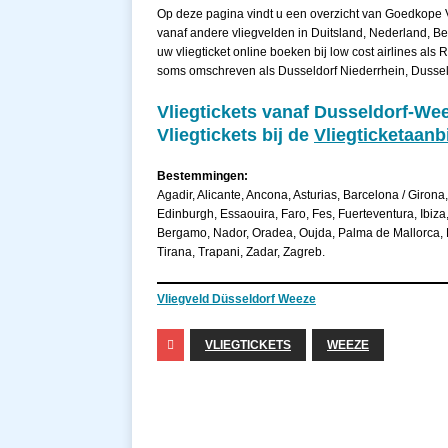
Op deze pagina vindt u een overzicht van Goedkope V
vanaf andere vliegvelden in Duitsland, Nederland, Be
uw vliegticket online boeken bij low cost airlines als
soms omschreven als Dusseldorf Niederrhein, Dusseld
Vliegtickets vanaf Dusseldorf-Wee
Vliegtickets bij de
Vliegticketaanb
Bestemmingen:
Agadir, Alicante, Ancona, Asturias, Barcelona / Girona,
Edinburgh, Essaouira, Faro, Fes, Fuerteventura, Ibi
Bergamo, Nador, Oradea, Oujda, Palma de Mallorca, Pe
Tirana, Trapani, Zadar, Zagreb.
Vliegveld Düsseldorf Weeze
VLIEGTICKETS
WEEZE