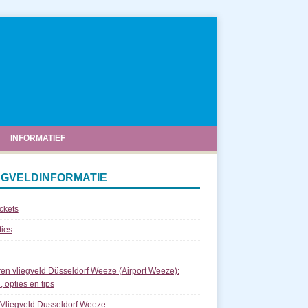
INFORMATIEF
EGVELDINFORMATIE
ickets
ties
en vliegveld Düsseldorf Weeze (Airport Weeze):
, opties en tips
 Vliegveld Dusseldorf Weeze