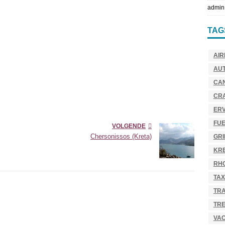
admin
TAG
AIR
AU
CA
CR
ER
FU
VOLGENDE
Chersonissos (Kreta)
GR
KR
RH
TAX
TR
TRE
VAC