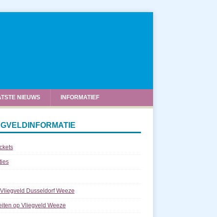
ATSTE NIEUWS
INFORMATIEF
EGVELDINFORMATIE
ickets
ties
 Vliegveld Dusseldorf Weeze
teiten op Vliegveld Weeze