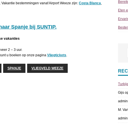
Berei
. Vakantie bestemmingen vanaf Airport Weeze zijn:
Costa Blanca
,
Eten e
Ervari
naar Spanje bij SUNTIP.
Beste
se vakanties
veer 2 – 3 uur.
kunt u boeken op onze pagina
Vliegtickets
.
SPANJE
VLIEGVELD WEEZE
REC
Turkij
Gijs
o
admin
M. Va
admin