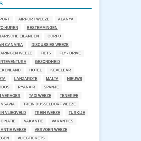
S
PORT
AIRPORT WEEZE
ALANYA
TO HUREN
BESTEMMINGEN
NARISCHE EILANDEN
CORFU
AN CANARIA
DISCUSSIES WEEZE
VARINGEN WEEZE
FIETS
FLY - DRIVE
ERTEVENTURA
GEZONDHEID
IEKENLAND
HOTEL
KEVELEAR
ETA
LANZAROTE
MALTA
NIEUWS
ODOS
RYANAIR
SPANJE
I VERVOER
TAXI WEEZE
TENERIFE
ANSAVIA
TREIN DUSSELDORF WEEZE
IN VLIEGVELD
TREIN WEEZE
TURKIJE
CINATIE
VAKANTIE
VAKANTIES
ANTIE WEEZE
VERVOER WEEZE
EGEN
VLIEGTICKETS