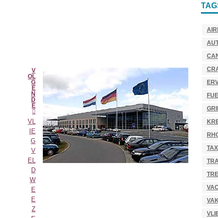
TAG
AIR
AU
CA
CR
V
OL
ER
G
E
N
FU
D
E
GR
VL
KR
IE
RH
G
TAX
V
EL
TR
D
TRE
W
VAC
E
E
VAK
Z
VLI