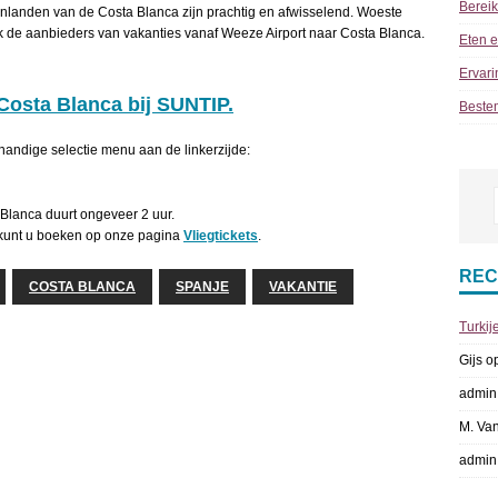
Berei
enlanden van de Costa Blanca zijn prachtig en afwisselend. Woeste
jk de aanbieders van vakanties vanaf Weeze Airport naar Costa Blanca.
Eten e
Ervari
Costa Blanca bij SUNTIP.
Beste
handige selectie menu aan de linkerzijde:
 Blanca duurt ongeveer 2 uur.
kunt u boeken op onze pagina
Vliegtickets
.
REC
COSTA BLANCA
SPANJE
VAKANTIE
Turkij
Gijs
o
admin
M. Va
admin