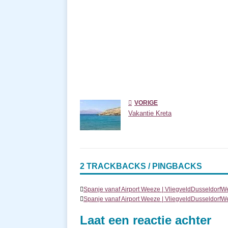
VORIGE
Vakantie Kreta
2 TRACKBACKS / PINGBACKS
Spanje vanaf Airport Weeze | VliegveldDusseldorfW
Spanje vanaf Airport Weeze | VliegveldDusseldorfW
Laat een reactie achter