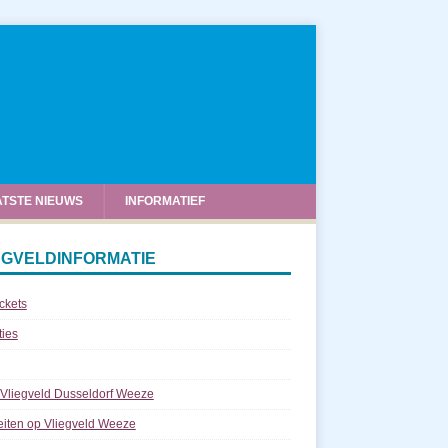
ATSTE NIEUWS
INFORMATIEF
EGVELDINFORMATIE
ickets
ties
 Vliegveld Dusseldorf Weeze
teiten op Vliegveld Weeze