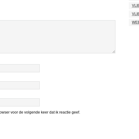
VLI
VLI
WE
wser voor de volgende keer dat ik reactie geef.