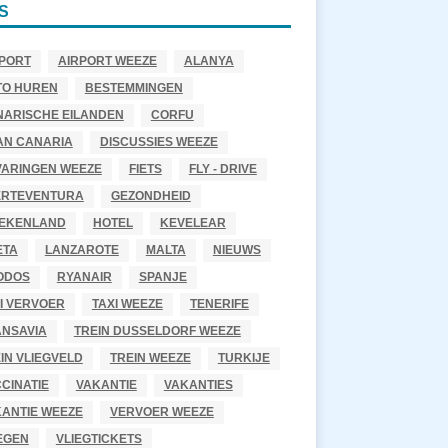
S
PORT
AIRPORT WEEZE
ALANYA
TO HUREN
BESTEMMINGEN
NARISCHE EILANDEN
CORFU
AN CANARIA
DISCUSSIES WEEZE
VARINGEN WEEZE
FIETS
FLY - DRIVE
ERTEVENTURA
GEZONDHEID
IEKENLAND
HOTEL
KEVELEAR
ETA
LANZAROTE
MALTA
NIEUWS
ODOS
RYANAIR
SPANJE
I VERVOER
TAXI WEEZE
TENERIFE
ANSAVIA
TREIN DUSSELDORF WEEZE
IN VLIEGVELD
TREIN WEEZE
TURKIJE
CINATIE
VAKANTIE
VAKANTIES
ANTIE WEEZE
VERVOER WEEZE
EGEN
VLIEGTICKETS