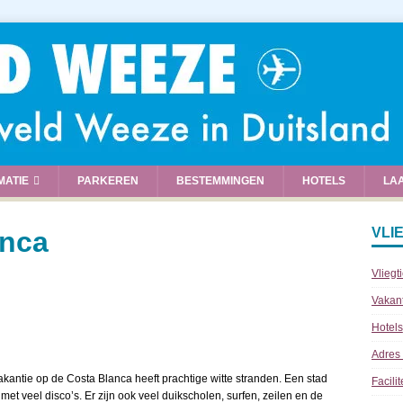
MATIE
PARKEREN
BESTEMMINGEN
HOTELS
LA
VLI
anca
Vliegt
Vakan
Hotels
Adres
kantie op de Costa Blanca heeft prachtige witte stranden. Een stad
Facili
et veel disco’s. Er zijn ook veel duikscholen, surfen, zeilen en de