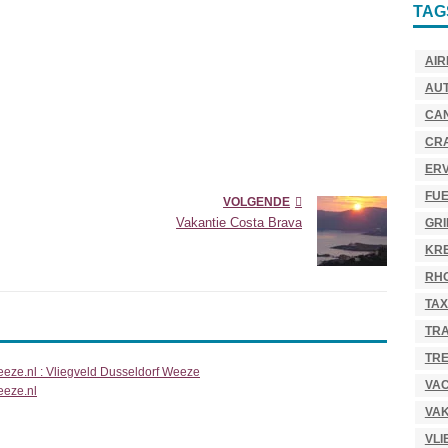
TAG
AIR
AU
CA
CR
ER
FU
VOLGENDE
Vakantie Costa Brava
GR
KR
RH
TAX
TR
TRE
eeze.nl : Vliegveld Dusseldorf Weeze
VAC
eeze.nl
VAK
VLI