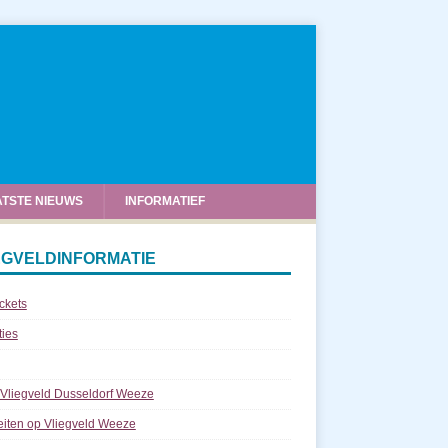
ATSTE NIEUWS
INFORMATIEF
EGVELDINFORMATIE
ickets
ties
 Vliegveld Dusseldorf Weeze
teiten op Vliegveld Weeze