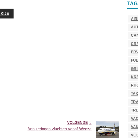
TAG
KIJE
AIR
AU
CA
CR
ER
FU
GR
KR
RH
TAX
TR
TRE
VAC
VOLGENDE
VAK
Annuleringen vluchten vanaf Weeze
VLI