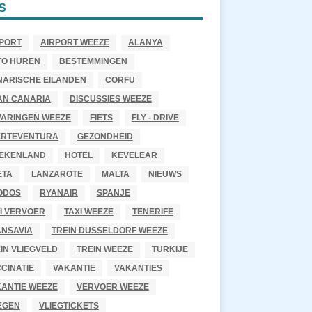
S
PORT
AIRPORT WEEZE
ALANYA
TO HUREN
BESTEMMINGEN
NARISCHE EILANDEN
CORFU
AN CANARIA
DISCUSSIES WEEZE
VARINGEN WEEZE
FIETS
FLY - DRIVE
ERTEVENTURA
GEZONDHEID
IEKENLAND
HOTEL
KEVELEAR
ETA
LANZAROTE
MALTA
NIEUWS
ODOS
RYANAIR
SPANJE
I VERVOER
TAXI WEEZE
TENERIFE
ANSAVIA
TREIN DUSSELDORF WEEZE
IN VLIEGVELD
TREIN WEEZE
TURKIJE
CINATIE
VAKANTIE
VAKANTIES
ANTIE WEEZE
VERVOER WEEZE
EGEN
VLIEGTICKETS