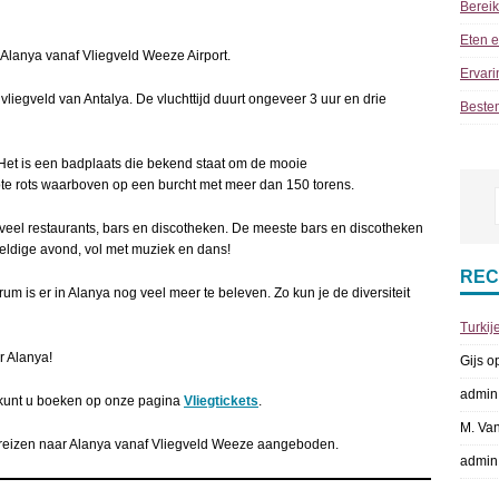
Berei
Eten e
lanya vanaf Vliegveld Weeze Airport.
Ervari
vliegveld van Antalya. De vluchttijd duurt ongeveer 3 uur en drie
Beste
! Het is een badplaats die bekend staat om de mooie
te rots waarboven op een burcht met meer dan 150 torens.
 veel restaurants, bars en discotheken. De meeste bars en discotheken
weldige avond, vol met muziek en dans!
REC
um is er in Alanya nog veel meer te beleven. Zo kun je de diversiteit
Turkij
r Alanya!
Gijs
o
admin
kunt u boeken op onze pagina
Vliegtickets
.
M. Va
reizen naar Alanya vanaf Vliegveld Weeze aangeboden.
admin