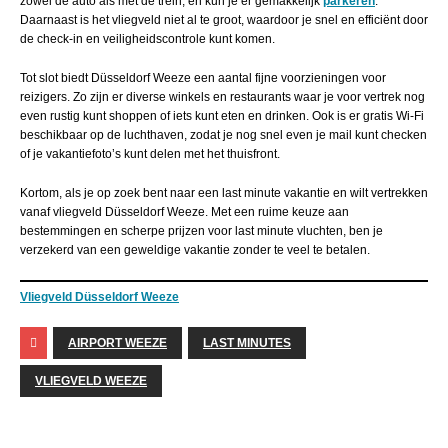
zowel de auto als met de trein, en kun je er gemakkelijk
parkeren
.
Daarnaast is het vliegveld niet al te groot, waardoor je snel en efficiënt door
de check-in en veiligheidscontrole kunt komen.
Tot slot biedt Düsseldorf Weeze een aantal fijne voorzieningen voor
reizigers. Zo zijn er diverse winkels en restaurants waar je voor vertrek nog
even rustig kunt shoppen of iets kunt eten en drinken. Ook is er gratis Wi-Fi
beschikbaar op de luchthaven, zodat je nog snel even je mail kunt checken
of je vakantiefoto’s kunt delen met het thuisfront.
Kortom, als je op zoek bent naar een last minute vakantie en wilt vertrekken
vanaf vliegveld Düsseldorf Weeze. Met een ruime keuze aan
bestemmingen en scherpe prijzen voor last minute vluchten, ben je
verzekerd van een geweldige vakantie zonder te veel te betalen.
Vliegveld Düsseldorf Weeze
AIRPORT WEEZE
LAST MINUTES
VLIEGVELD WEEZE