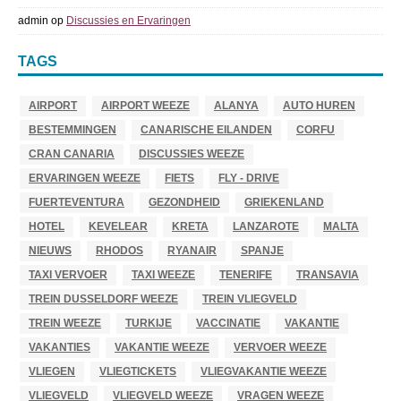
admin
op
Discussies en Ervaringen
TAGS
AIRPORT
AIRPORT WEEZE
ALANYA
AUTO HUREN
BESTEMMINGEN
CANARISCHE EILANDEN
CORFU
CRAN CANARIA
DISCUSSIES WEEZE
ERVARINGEN WEEZE
FIETS
FLY - DRIVE
FUERTEVENTURA
GEZONDHEID
GRIEKENLAND
HOTEL
KEVELEAR
KRETA
LANZAROTE
MALTA
NIEUWS
RHODOS
RYANAIR
SPANJE
TAXI VERVOER
TAXI WEEZE
TENERIFE
TRANSAVIA
TREIN DUSSELDORF WEEZE
TREIN VLIEGVELD
TREIN WEEZE
TURKIJE
VACCINATIE
VAKANTIE
VAKANTIES
VAKANTIE WEEZE
VERVOER WEEZE
VLIEGEN
VLIEGTICKETS
VLIEGVAKANTIE WEEZE
VLIEGVELD
VLIEGVELD WEEZE
VRAGEN WEEZE