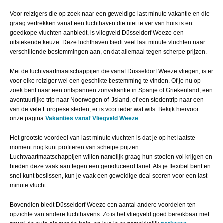
Voor reizigers die op zoek naar een geweldige last minute vakantie en die
graag vertrekken vanaf een luchthaven die niet te ver van huis is en
goedkope vluchten aanbiedt, is vliegveld Düsseldorf Weeze een
uitstekende keuze. Deze luchthaven biedt veel last minute vluchten naar
verschillende bestemmingen aan, en dat allemaal tegen scherpe prijzen.
Met de luchtvaartmaatschappijen die vanaf Düsseldorf Weeze vliegen, is er
voor elke reiziger wel een geschikte bestemming te vinden. Of je nu op
zoek bent naar een ontspannen zonvakantie in Spanje of Griekenland, een
avontuurlijke trip naar Noorwegen of IJsland, of een stedentrip naar een
van de vele Europese steden, er is voor ieder wat wils. Bekijk hiervoor
onze pagina
Vakanties vanaf Vliegveld Weeze
.
Het grootste voordeel van last minute vluchten is dat je op het laatste
moment nog kunt profiteren van scherpe prijzen.
Luchtvaartmaatschappijen willen namelijk graag hun stoelen vol krijgen en
bieden deze vaak aan tegen een gereduceerd tarief. Als je flexibel bent en
snel kunt beslissen, kun je vaak een geweldige deal scoren voor een last
minute vlucht.
Bovendien biedt Düsseldorf Weeze een aantal andere voordelen ten
opzichte van andere luchthavens. Zo is het vliegveld goed bereikbaar met