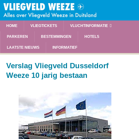
HOME
VLIEGTICKETS
VLUCHTINFORMATIE
PARKEREN
BESTEMMINGEN
HOTELS
LAATSTE NIEUWS
INFORMATIEF
Verslag Vliegveld Dusseldorf
Weeze 10 jarig bestaan