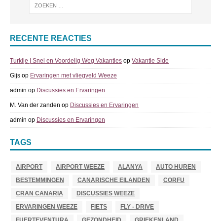
RECENTE REACTIES
Turkije | Snel en Voordelig Weg Vakanties
op
Vakantie Side
Gijs
op
Ervaringen met vliegveld Weeze
admin
op
Discussies en Ervaringen
M. Van der zanden
op
Discussies en Ervaringen
admin
op
Discussies en Ervaringen
TAGS
AIRPORT
AIRPORT WEEZE
ALANYA
AUTO HUREN
BESTEMMINGEN
CANARISCHE EILANDEN
CORFU
CRAN CANARIA
DISCUSSIES WEEZE
ERVARINGEN WEEZE
FIETS
FLY - DRIVE
FUERTEVENTURA
GEZONDHEID
GRIEKENLAND