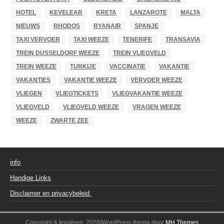
HOTEL
KEVELEAR
KRETA
LANZAROTE
MALTA
NIEUWS
RHODOS
RYANAIR
SPANJE
TAXI VERVOER
TAXI WEEZE
TENERIFE
TRANSAVIA
TREIN DUSSELDORF WEEZE
TREIN VLIEGVELD
TREIN WEEZE
TURKIJE
VACCINATIE
VAKANTIE
VAKANTIES
VAKANTIE WEEZE
VERVOER WEEZE
VLIEGEN
VLIEGTICKETS
VLIEGVAKANTIE WEEZE
VLIEGVELD
VLIEGVELD WEEZE
VRAGEN WEEZE
WEEZE
ZWARTE ZEE
info
Handige Links
Disclaimer en privacybeleid
Copyright & kopiëren; 2026|WordPress thema door
MH Themes