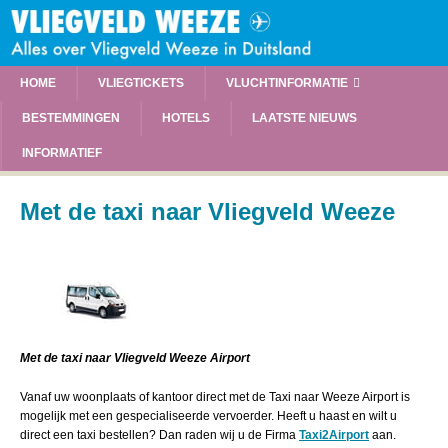
HOME
VLIEGTICKETS
VLUCHTINFORMATIE
BESTEMMINGEN
HOTELS
LAATSTE NIEUWS
INFORMATIEF
Met de taxi naar Vliegveld Weeze
Met de taxi naar Vliegveld Weeze Airport
Vanaf uw woonplaats of kantoor direct met de Taxi naar Weeze Airport is
mogelijk met een gespecialiseerde vervoerder. Heeft u haast en wilt u
direct een taxi bestellen? Dan raden wij u de Firma
Taxi2Airport
aan.