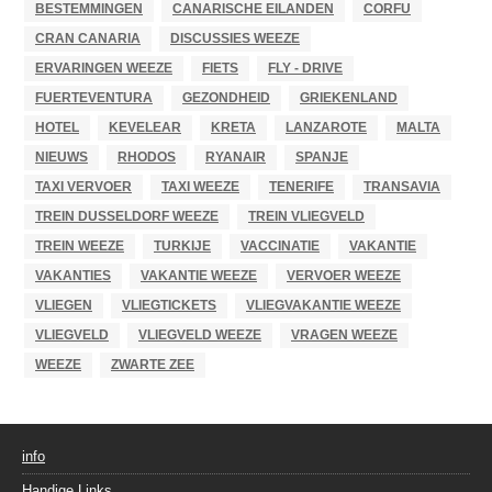
BESTEMMINGEN
CANARISCHE EILANDEN
CORFU
CRAN CANARIA
DISCUSSIES WEEZE
ERVARINGEN WEEZE
FIETS
FLY - DRIVE
FUERTEVENTURA
GEZONDHEID
GRIEKENLAND
HOTEL
KEVELEAR
KRETA
LANZAROTE
MALTA
NIEUWS
RHODOS
RYANAIR
SPANJE
TAXI VERVOER
TAXI WEEZE
TENERIFE
TRANSAVIA
TREIN DUSSELDORF WEEZE
TREIN VLIEGVELD
TREIN WEEZE
TURKIJE
VACCINATIE
VAKANTIE
VAKANTIES
VAKANTIE WEEZE
VERVOER WEEZE
VLIEGEN
VLIEGTICKETS
VLIEGVAKANTIE WEEZE
VLIEGVELD
VLIEGVELD WEEZE
VRAGEN WEEZE
WEEZE
ZWARTE ZEE
info
Handige Links