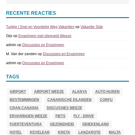
RECENTE REACTIES
Turkije | Snel en Voordelig Weg Vakanties
op
Vakantie Side
Gijs
op
Ervaringen met vliegveld Weeze
admin
op
Discussies en Ervaringen
M. Van der zanden
op
Discussies en Ervaringen
admin
op
Discussies en Ervaringen
TAGS
AIRPORT
AIRPORT WEEZE
ALANYA
AUTO HUREN
BESTEMMINGEN
CANARISCHE EILANDEN
CORFU
CRAN CANARIA
DISCUSSIES WEEZE
ERVARINGEN WEEZE
FIETS
FLY - DRIVE
FUERTEVENTURA
GEZONDHEID
GRIEKENLAND
HOTEL
KEVELEAR
KRETA
LANZAROTE
MALTA