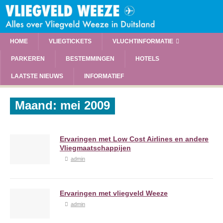
HOME
VLIEGTICKETS
VLUCHTINFORMATIE
PARKEREN
BESTEMMINGEN
HOTELS
LAATSTE NIEUWS
INFORMATIEF
Maand:
mei 2009
Ervaringen met Low Cost Airlines en andere
Vliegmaatschappijen
admin
Ervaringen met vliegveld Weeze
admin